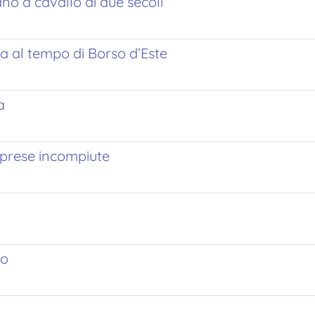
no a cavallo di due secoli
ura al tempo di Borso d’Este
a
imprese incompiute
lo