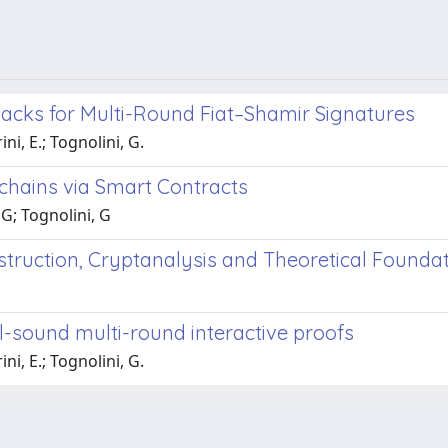
tacks for Multi-Round Fiat–Shamir Signatures
ni, E.; Tognolini, G.
kchains via Smart Contracts
 G; Tognolini, G
truction, Cryptanalysis and Theoretical Founda
al-sound multi-round interactive proofs
ni, E.; Tognolini, G.