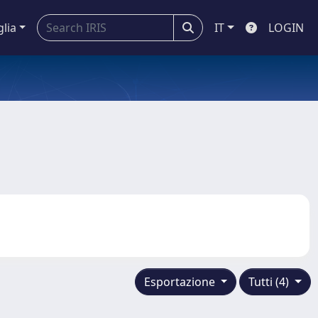
glia
IT
LOGIN
Esportazione
Tutti (4)