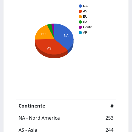
NA
AS
EU
SA
Contin…
AF
EU
NA
AS
Continente
#
NA - Nord America
253
AS - Asia
244