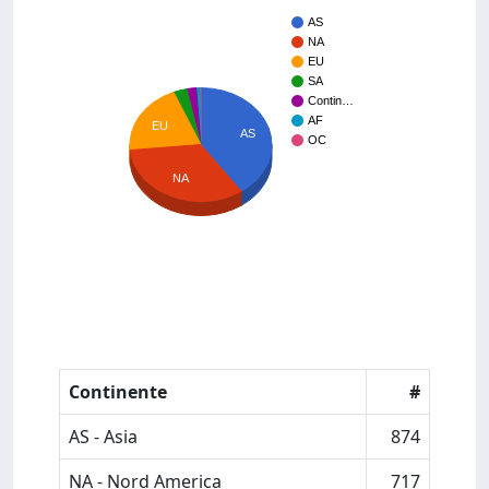
AS
NA
EU
SA
Contin…
AF
EU
AS
OC
NA
Continente
#
AS - Asia
874
NA - Nord America
717