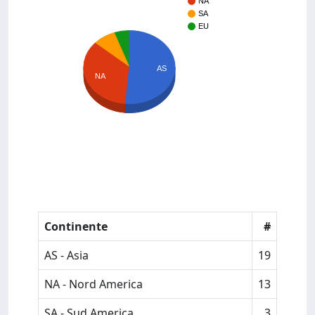
NA
SA
EU
AS
NA
Continente
#
AS - Asia
19
NA - Nord America
13
SA - Sud America
3