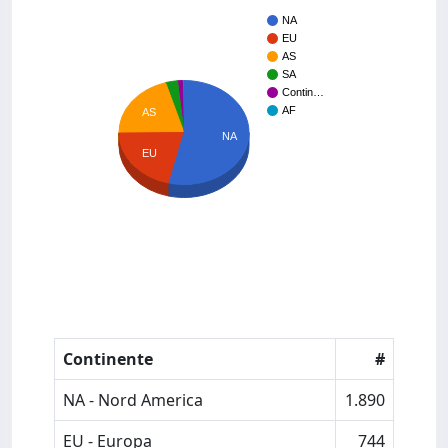
NA
EU
AS
SA
Contin…
AF
AS
NA
EU
Continente
#
NA - Nord America
1.890
EU - Europa
744