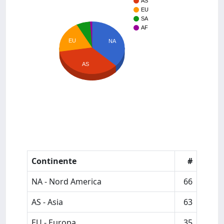
AS
EU
SA
AF
EU
NA
AS
Continente
#
NA - Nord America
66
AS - Asia
63
EU - Europa
35