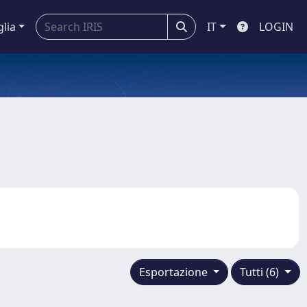
glia
IT
LOGIN
Esportazione
Tutti (6)