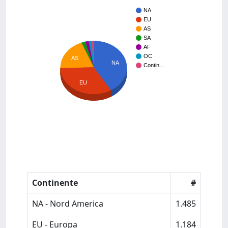
NA
EU
AS
SA
AF
OC
AS
NA
Contin…
EU
Continente
#
NA - Nord America
1.485
EU - Europa
1.184