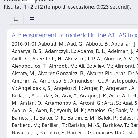
Risultati 1 - 2 di 2 (tempo di esecuzione: 0.023 secondi).
A measurement of material in the ATLAS track
2016-01-01 Aaboud, M.; Aad, G.; Abbott, B.; Abdallah, J.; Abdinov, O.; Abeloos, B.; Aben, R.; Abouzeid, O. S.; Abraham, N. L.; Abramowicz, H.; Abreu, H.; Abreu, R.; Abulaiti, Y.; Acharya, B. S.; Adamczyk, L.; Adams, D. L.; Adelman, J.; Adomeit, S.; Adye, T.; Affolder, A. A.; Agatonovic-Jovin, T.; Agricola, J.; Aguilar-Saavedra, J. A.; Ahlen, S. P.; Ahmadov, F.; Aielli, G.; Akerstedt, H.; Akesson, T. P. A.; Akimov, A. V.; Alberghi, G. L.; Albert, J.; Albrand, S.; Alconada Verzini, M. J.; Aleksa, M.; Aleksandrov, I. N.; Alexa, C.; Alexander, G.; Alexopoulos, T.; Alhroob, M.; Ali, B.; Aliev, M.; Alimonti, G.; Alison, J.; Alkire, S. P.; Allbrooke, B. M. M.; Allen, B. W.; Allport, P. P.; Aloisio, A.; Alonso, A.; Alonso, F.; Alpigiani, C.; Alstaty, M.; Alvarez Gonzalez, B.; Alvarez Piqueras, D.; Alviggi, M. G.; Amadio, B. T.; Amako, K.; Amaral Coutinho, Y.; Amelung, C.; Amidei, D.; Amor Dos Santos, S. P.; Amorim, A.; Amoroso, S.; Amundsen, G.; Anastopoulos, C.; Ancu, L. S.; Andari, N.; Andeen, T.; Anders, C. F.; Anders, G.; Anders, J. K.; Anderson, K. J.; Andreazza, A.; Andrei, V.; Angelidakis, S.; Angelozzi, I.; Anger, P.; Angerami, A.; Anghinolfi, F.; Anisenkov, A. V.; Anjos, N.; Annovi, A.; Antel, C.; Antonelli, M.; Antonov, A.; Anulli, F.; Aoki, M.; Aperio Bella, L.; Arabidze, G.; Arai, Y.; Araque, J. P.; Arce, A. T. H.; Arduh, F. A.; Arguin, J. -F.; Argyropoulos, S.; Arik, M.; Armbruster, A. J.; Armitage, L. J.; Arnaez, O.; Arnold, H.; Arratia, M.; Arslan, O.; Artamonov, A.; Artoni, G.; Artz, S.; Asai, S.; Asbah, N.; Ashkenazi, A.; Asman, B.; Asquith, L.; Assamagan, K.; Astalos, R.; Atkinson, M.; Atlay, N. B.; Augsten, K.; Avolio, G.; Axen, B.; Ayoub, M. K.; Azuelos, G.; Baak, M. A.; Baas, A. E.; Baca, M. J.; Bachacou, H.; Bachas, K.; Backes, M.; Backhaus, M.; Bagiacchi, P.; Bagnaia, P.; Bai, Y.; Baines, J. T.; Baker, O. K.; Baldin, E. M.; Balek, P.; Balestri, T.; Balli, F.; Balunas, W. K.; Banas, E.; Banerjee, Sw.; Bannoura, A. A. E.; Barak, L.; Barberio, E. L.; Barberis, D.; Barbero, M.; Barillari, T.; Barisits, M. -S.; Barklow, T.; Barlow, N.; Barnes, S. L.; Barnett, B. M.; Barnett, R. M.; Barnovska, Z.; Baroncelli, A.; Barone, G.; Barr, A. J.; Barranco Navarro, L.; Barreiro, F.; Barreiro Guimaraes Da Costa, J.; Bartoldus, R.; Barton, A. E.; Bartos, P.; Basalaev, A.; Bassalat, A.; Bates, R. L.; Batista, S. J.; Batley, J. R.; Battaglia, M.; Bauce, M.; Bauer, F.; Bawa, H. S.; Beacham, J. B.; Beattie, M. D.; Beau, T.; Beauchemin, P. H.; Bechtle, P.; Beck, H. P.; Becker, K.; Becker, M.; Beckingham, M.; Becot, C.; Beddall, A. J.; Beddall, A.; Bednyakov, V. A.; Bedognetti, M.; Bee, C. P.; Beemster, L. J.; Beermann, T. A.; Begel, M.; Behr, J. K.; Belanger-Champagne, C.; Bell, A. S.; Bella, G.; Bellagamba, L.; Bellerive, A.; Bellomo, M.; Belotskiy, K.; Beltramello, O.; Belyaev, N. L.; Benary, O.; Benchekroun, D.; Bender, M.; Bendtz, K.; Benekos, N.; Benhammou, Y.; Benhar Noccioli, E.; Benitez, J.; Benjamin, D. P.; Bensinger, J. R.; Bentvelsen, S.; Beresford, L.; Beretta, M.; Berge, D.; Bergeaas Kuutmann, E.; Berger, N.; Beringer, J.; Berlendis, S.; Bernard, N. R.; Bernius, C.; Bernlochner, F. U.; Berry, T.; Berta, P.; Bertella, C.; Bertoli, G.; Bertolucci, F.; Bertram, I. A.; Bertsche, C.