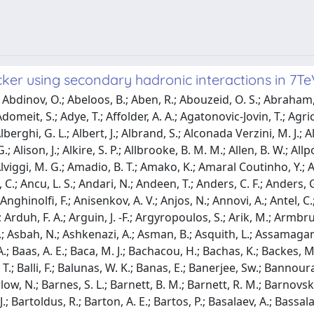
er using secondary hadronic interactions in 7TeV
; Bertsche, D.; Besjes, G. J.; Bessidskaia Bylund, O.; Bessner, M.; Besson, N.; Betancourt, C.; Bethani, A.; Bethke, S.; Bevan, A. J.; Bianchi, R. M.; Bianchini, L.; Bianco, M.; Biebel, O.; Biedermann, D.; Bielski, R.; Biesuz, N. V.; Biglietti, M.; Bilbao De Mendizabal, J.; Billoud, T. R. V.; Bilokon, H.; Bindi, M.; Binet, S.; Bingul, A.; Bini, C.; Biondi, S.; Bisanz, T.; Bjergaard, D. M.; Black, C. W.; Black, J. E.; Black, K. M.; Blackburn, D.; Blair, R. E.; Blanchard, J. -B.; Blazek, T.; Bloch, I.; Blocker, C.; Blum, W.; Blumenschein, U.; Blunier, S.; Bobbink, G. J.; Bobrovnikov, V. S.; Bocchetta, S. S.; Bocci, A.; Bock, C.; Boehler, M.; Boerner, D.; Bogaerts, J. A.; Bogavac, D.; Bogdanchikov, A. G.; Bohm, C.; Boisvert, V.; Bokan, P.; Bold, T.; Boldyrev, A. S.; Bomben, M.; Bona, M.; Boonekamp, M.; Borisov, A.; Borissov, G.; Bortfeldt, J.; Bortoletto, D.; Bortolotto, V.; Bos, K.; Boscherini, D.; Bosman, M.; Bossio Sola, J. D.; Boudreau, J.; Bouffard, J.; Bouhova-Thacker, E. V.; Boumediene, D.; Bourdarios, C.; Boutle, S. K.; Boveia, A.; Boyd, J.; Boyko, I. R.; Bracinik, J.; Brandt, A.; Brandt, G.; Brandt, O.; Bratzler, U.; Brau, B.; Brau, J. E.; Braun, H. M.; Breaden Madden, W. D.; Brendlinger, K.; Brennan, A. J.; Brenner, L.; Brenner, R.; Bressler, S.; Bristow, T. M.; Britton, D.; Britzger, D.; Brochu, F. M.; Brock, I.; Brock, R.; Brooijmans, G.; Brooks, T.; Brooks, W. K.; Brosamer, J.; Brost, E.; Broughton, J. H.; Bruckman De Renstrom, P. A.; Bruncko, D.; Bruneliere, R.; Bruni, A.; Bruni, G.; Bruni, L. S.; Brunt, B. H.; Bruschi, M.; Bruscino, N.; Bryant, P.; Bryngemark, L.; Buanes, T.; Buat, Q.; Buchholz, P.; Buckley, A. G.; Budagov, I. A.; Buehrer, F.; Bugge, M. K.; Bulekov, O.; Bullock, D.; Burckhart, H.; Burdin, S.; Burgard, C. D.; Burghgrave, B.; Burka, K.; Burke, S.; Burmeister, I.; Burr, J. T. P.; Busato, E.; Buscher, D.; Buscher, V.; Bussey, P.; Butler, J. M.; Buttar, C. M.; Butterworth, J. M.; Butti, P.; Buttinger, W.; Buzatu, A.; Buzykaev, A. R.; Cabrera Urban, S.; Caforio, D.; Cairo, V. M.; Cakir, O.; Calace, N.; Calafiura, P.; Calandri, A.; Calderini, G.; Calfayan, P.; Callea, G.; Caloba, L. P.; Calvente Lopez, S.; Calvet, D.; Calvet, S.; Calvet, T. P.; Camacho Toro, R.; Camarda, S.; Camarri, P.; Cameron, D.; Caminal Armadans, R.; Camincher, C.; Campana, S.; Campanelli, M.; Camplani, A.; Campoverde, A.; Canale, V.; Canepa, A.; Cano Bret, M.; Cantero, J.; Cantrill, R.; Cao, T.; Capeans Garrido, M. D. M.; Caprini, I.; Caprini, M.; Capua, M.; Caputo, R.; Carbone, R. M.; Cardarelli, R.; Cardillo, F.; Carli, I.; Carli, T.; Carlino, G.; Carminati, L.; Caron, S.; Carquin, E.; Carrillo-Montoya, G. D.; Carter, J. R.; Carvalho, J.; Casadei, D.; Casado, M. P.; Casolino, M.; Casper, D. W.; Castaneda-Miranda, E.; Castelijn, R.; Castelli, A.; Castillo Gimenez, V.; Castro, N. F.; Catinaccio, A.; Catmore, J. R.; Cattai, A.; Caudron, J.; Cavaliere, V.; Cavallaro, E.; Cavalli, D.; Cavalli-Sforza, M.; Cavasinni, V.; Ceradini, F.; Cerda Alberich, L.; Cerio, B. C.; Cerqueira, A. S.; Cerri, A.; Cerrito, L.; Cerutti, F.; Cerv, M.; Cervelli, A.; Cetin, S. A.; Chafaq, A.; Chakraborty, D.; Chan, S. K.; Chan, Y. L.; Chang, P.; Chapman, J. D.; Charlton, D. G.; Chatterjee, A.; Chau, C. C.; Chavez Barajas, C. A.; Che, S.; Cheatham, S.; Chegwidden, A.; Chekanov, S.; Chekulaev, S. V.; Chelkov, G. A.; Chelstowska, M. A.; Chen, C.; Chen, H.; Chen, K.; Chen, S.; Chen, S.; Chen, X.; Chen, Y.; Cheng, H. C.; Cheng, H. J.; Cheng, Y.; Cheplakov, A.; Cheremushkina, E.; Cherkaoui El Moursli, R.; Chernyati