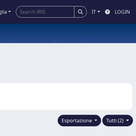
glia
IT
LOGIN
Esportazione
Tutti (2)