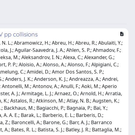
 pp collisions
n, V.; Cheu, E.; Chevalier, L.; Chiarella, V.; Chiarelli, G.; Chiodini, G.; Chisholm, A. S.; Chitan, A.; Chizhov, M. V.; Choi, K.; Chomont, A. R.; Chouridou, S.; Chow, B. K. B.; Christodoulou, V.; Chromek-Burckhart, D.; Chudoba, J.; Chuinard, A. J.; Chwastowski, J. J.; Chytka, L.; Ciapetti, G.; Ciftci, A. K.; Cinca, D.; Cindro, V.; Cioara, I. A.; Ciocca, C.; Ciocio, A.; Cirotto, F.; Citron, Z. H.; Citterio, M.; Ciubancan, M.; Clark, A.; Clark, B. L.; Clark, M. R.; Clark, P. J.; Clarke, R. N.; Clement, C.; Coadou, Y.; Cobal, M.; Coccaro, A.; Cochran, J.; Colasurdo, L.; Cole, B.; Colijn, A. P.; Collot, J.; Colombo, T.; Compostella, G.; Conde Muino, P.; Coniavitis, E.; Connell, S. H.; Connelly, I. A.; Consorti, V.; Constantinescu, S.; Conti, G.; Conventi, F.; Cooke, M.; Cooper, B. D.; Cooper-Sarkar, A. M.; Cormier, K. J. R.; Cornelissen, T.; Corradi, M.; Corriveau, F.; Corso-Radu, A.; Cortes-Gonzalez, A.; Cortiana, G.; Costa, G.; Costa, M. J.; Costanzo, D.; Cottin, G.; Cowan, G.; Cox, B. E.; Cranmer, K.; Crawley, S. J.; Cree, G.; Crepe-Renaudin, S.; Crescioli, F.; Cribbs, W. A.; Crispin Ortuzar, M.; Cristinziani, M.; Croft, V.; Crosetti, G.; Cueto, A.; Cuhadar Donszelmann, T.; Cummings, J.; Curatolo, M.; Cuth, J.; Czirr, H.; Czodrowski, P.; D'Amen, G.; D'Auria, S.; D'Onofrio, M.; Da Cunha Sargedas De Sousa, M. J.; Da Via, C.; Dabrowski, W.; Dado, T.; Dai, T.; Dale, O.; Dallaire, F.; Dallapiccola, C.; Dam, M.; Dandoy, J. R.; Dang, N. P.; Daniells, A. C.; Dann, N. S.; Danninger, M.; Dano Hoffmann, M.; Dao, V.; Darbo, G.; Darmora, S.; Dassoulas, J.; Dattagupta, A.; Davey, W.; David, C.; Davidek, T.; Davies, M.; Davison, P.; Dawe, E.; Dawson, I.; Daya-Ishmukhametova, R. K.; De, K.; De Asmundis, R.; De Benedetti, A.; De Castro, S.; De Cecco, S.; De Groot, N.; De Jong, P.; De La Torre, H.; De Lorenzi, F.; De Maria, A.; De Pedis, D.; De Salvo, A.; De Sanctis, U.; De Santo, A.; De Vivie De Regie, J. B.; Dearnaley, W. J.; Debbe, R.; Debenedetti, C.; Dedovich, D. V.; Dehghanian, N.; Deigaard, I.; Del Gaudio, M.; Del Peso, J.; Del Prete, T.; Delgove, D.; Deliot, F.; Delitzsch, C. M.; Dell'Acqua, A.; Dell'Asta, L.; Dell'Orso, M.; Della Pietra, M.; Della Volpe, D.; Delmastro, M.; Delsart, P. A.; Demarco, D. A.; Demers, S.; Demichev, M.; Demilly, A.; Denisov, S. P.; Denysiuk, D.; Derendarz, D.; Derkaoui, J. E.; Derue, F.; Dervan, P.; Desch, K.; Deterre, C.; Dette, K.; Deviveiros, P. O.; Dewhurst, A.; Dhaliwal, S.; Di Ciaccio, A.; Di Ciaccio, L.; Di Clemente, W. K.; Di Donato, C.; Di Girolamo, A.; Di Girolamo, B.; Di Micco, B.; Di Nardo, R.; Di Simone, A.; Di Sipio, R.; Di Valentino, D.; Diaconu, C.; Diamond, M.; Dias, F. A.; Diaz, M. A.; Diehl, E. B.; Dietrich, J.; Diglio, S.; Dimitrievska, A.; Dingfelder, J.; Dita, P.; Dita, S.; Dittus, F.; Djama, F.; Djobava, T.; Djuvsland, J. I.; Do Vale, M. A. B.; Dobos, D.; Dobre, M.; Doglioni, C.; Dolejsi, J.; Dolezal, Z.; Donadelli, M.; Donati, S.; Dondero, P.; Donini, J.; Dopke, J.; Doria, A.; Dova, M. T.; Doyle, A. T.; Drechsler, E.; Dris, M.; Du, Y.; Duarte-Campderros, J.; Duchovni, E.; Duckeck, G.; Ducu, O. A.; Duda, D.; Dudarev, A.; Dudder, A. Chr.; Duffield, E. M.; Duflot, L.; Duhrssen, M.; Dumancic, M.; Dunford, M.; Duran Yildiz,