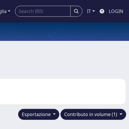
glia
IT
LOGIN
Esportazione
Contributo in volume (1)