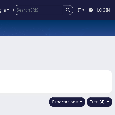
glia
IT
LOGIN
Esportazione
Tutti (4)