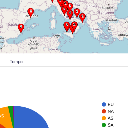
Tempo
EU
NA
AS
AS
SA