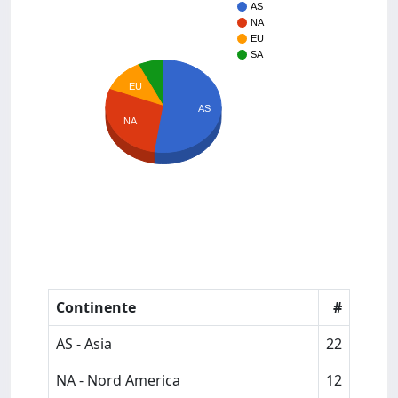
AS
NA
EU
SA
EU
AS
NA
Continente
#
AS - Asia
22
NA - Nord America
12