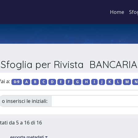
Home
Sfo
Sfoglia per Rivista BANCARIA
ai a:
0-9
A
B
C
D
E
F
G
H
I
J
K
L
M
N
o inserisci le iniziali:
tati da 5 a 16 di 16
esporta metadati