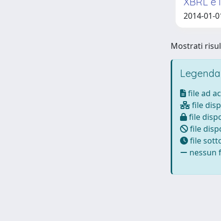
XBRL e l
2014-01-01
Mostrati risul
Legenda
file ad a
file disp
file dispo
file disp
file sot
nessun fi
Powered by
IRIS
-
about IRIS
-
Utilizzo dei cookie