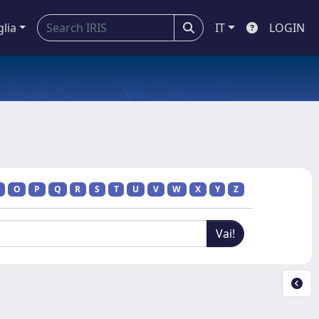
glia
IT
LOGIN
O
P
Q
R
S
T
U
V
W
X
Y
Z