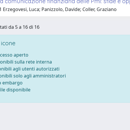
a comunicazione finanziaria delle Pmi: sfide e o
 Erzegovesi, Luca; Panizzolo, Davide; Coller, Graziano
tati da 5 a 16 di 16
 icone
ccesso aperto
onibili sulla rete interna
nibili agli utenti autorizzati
onibili solo agli amministratori
to embargo
le disponibile