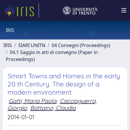
IRIS
IRIS
SIARI UNITN
04 Convegni (Proceedings)
04.1 Saggio in atti di convegno (Paper in
Proceedings)
Smart Towns and Homes in the early
20 th Century. The design of a
modern environment
Gatti, Maria Paola
;
Cacciaguerra,
Giorgio
;
Battaino, Claudia
2014-01-01