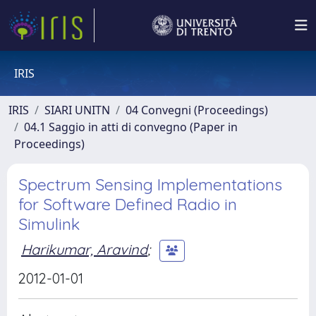
IRIS
IRIS
SIARI UNITN
04 Convegni (Proceedings)
04.1 Saggio in atti di convegno (Paper in
Proceedings)
Spectrum Sensing Implementations
for Software Defined Radio in
Simulink
Harikumar, Aravind
;
2012-01-01