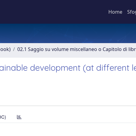
Home
Sfo
book)
02.1 Saggio su volume miscellaneo o Capitolo di lib
inable development (at different le
DC)