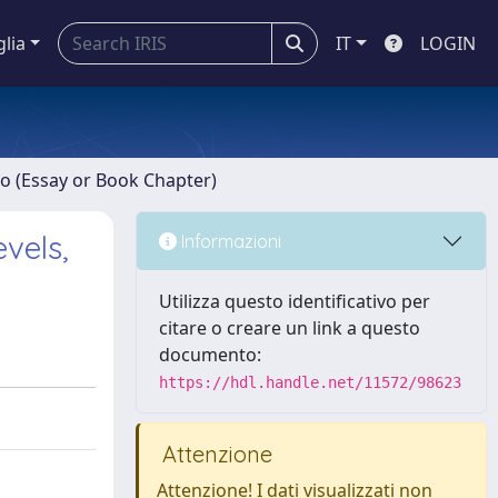
glia
IT
LOGIN
ro (Essay or Book Chapter)
vels,
Informazioni
Utilizza questo identificativo per
citare o creare un link a questo
documento:
https://hdl.handle.net/11572/98623
Attenzione
Attenzione! I dati visualizzati non