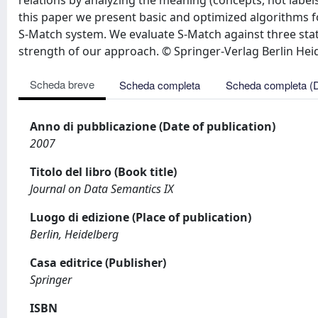
relations by analyzing the meaning (concepts, not labels
this paper we present basic and optimized algorithms f
S-Match system. We evaluate S-Match against three state
strength of our approach. © Springer-Verlag Berlin Hei
Scheda breve
Scheda completa
Scheda completa (
Anno di pubblicazione (Date of publication)
2007
Titolo del libro (Book title)
Journal on Data Semantics IX
Luogo di edizione (Place of publication)
Berlin, Heidelberg
Casa editrice (Publisher)
Springer
ISBN