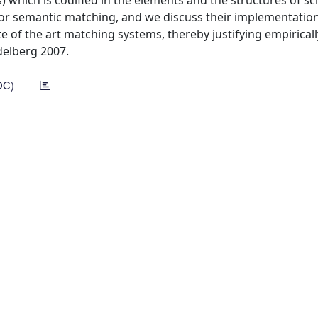
) which is codified in the elements and the structures of s
or semantic matching, and we discuss their implementation
 of the art matching systems, thereby justifying empiricall
delberg 2007.
DC)