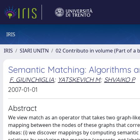
IRIS
IRIS
SIARI UNITN
02 Contributo in volume (Part of a 
Semantic Matching: Algorithms 
F. GIUNCHIGLIA
;
YATSKEVICH M
;
SHVAIKO P
2007-01-01
Abstract
We view match as an operator that takes two graph-like 
mapping between the nodes of these graphs that corre
ideas: (i) we discover mappings by computing semantic r