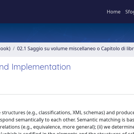
Home
Sfo
book)
02.1 Saggio su volume miscellaneo o Capitolo di lib
and Implementation
structures (e.g., classifications, XML schemas) and produc
spond semantically to each other. Semantic matching is ba
elations (e.g., equivalence, more general); (ii) we determi