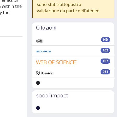
chemas. In
sono stati sottoposti a
 within the
validazione da parte dell'ateneo
y the
Citazioni
ND
102
107
261
social impact