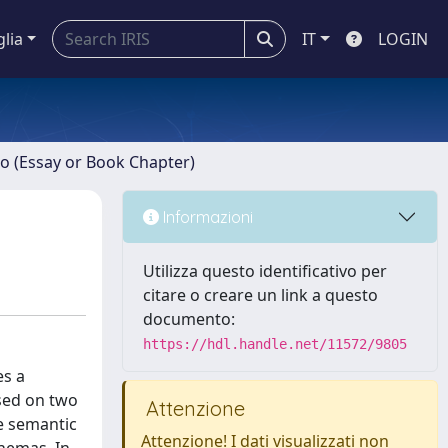
glia
IT
LOGIN
ro (Essay or Book Chapter)
Informazioni
Utilizza questo identificativo per
citare o creare un link a questo
documento:
https://hdl.handle.net/11572/9805
es a
sed on two
Attenzione
ne semantic
Attenzione! I dati visualizzati non