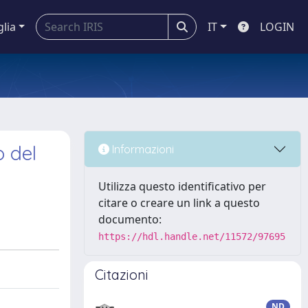
glia
IT
LOGIN
o del
Informazioni
Utilizza questo identificativo per
citare o creare un link a questo
documento:
https://hdl.handle.net/11572/97695
Citazioni
ND