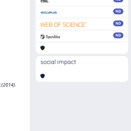
ND
ND
ND
social impact
7:(2014).