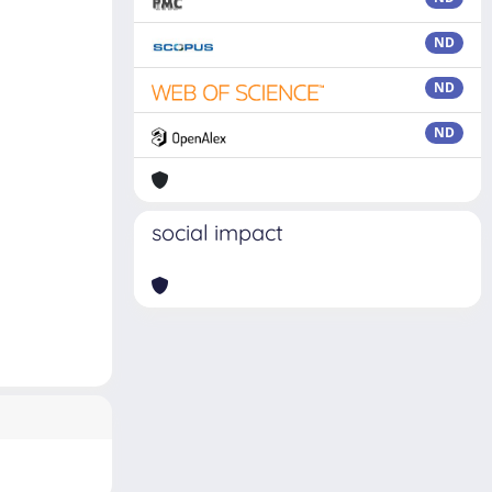
ND
ND
ND
social impact