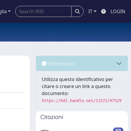
glia
IT
LOGIN
Informazioni
Utilizza questo identificativo per
citare o creare un link a questo
documento:
https://hdl.handle.net/11572/97529
Citazioni
ND