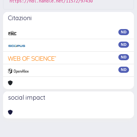
https://hdl.handle.net/11572/97430
Citazioni
ND
ND
ND
ND
social impact