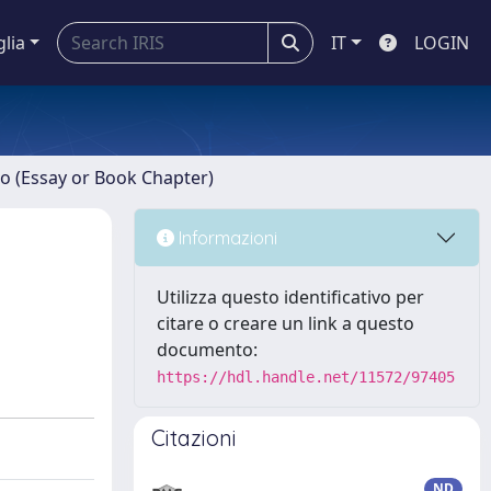
glia
IT
LOGIN
ro (Essay or Book Chapter)
Informazioni
Utilizza questo identificativo per
citare o creare un link a questo
documento:
https://hdl.handle.net/11572/97405
Citazioni
ND