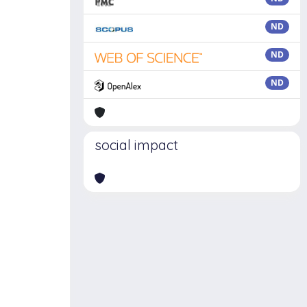
ND
ND
ND
social impact