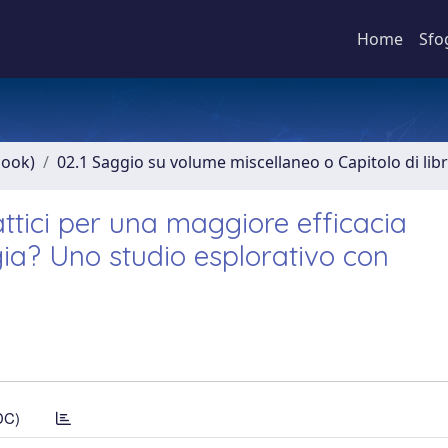
Home
Sfo
book)
02.1 Saggio su volume miscellaneo o Capitolo di lib
ttici per una maggiore efficacia
gia? Uno studio esplorativo con
DC)