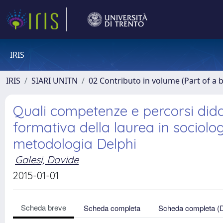
IRIS
IRIS
SIARI UNITN
02 Contributo in volume (Part of a 
Quali competenze e percorsi dida
formativa della laurea in sociolo
metodologia Delphi
Galesi, Davide
2015-01-01
Scheda breve
Scheda completa
Scheda completa (