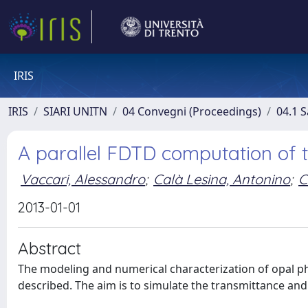
IRIS
IRIS
SIARI UNITN
04 Convegni (Proceedings)
04.1 S
A parallel FDTD computation of t
Vaccari, Alessandro
;
Calà Lesina, Antonino
;
C
2013-01-01
Abstract
The modeling and numerical characterization of opal ph
described. The aim is to simulate the transmittance and