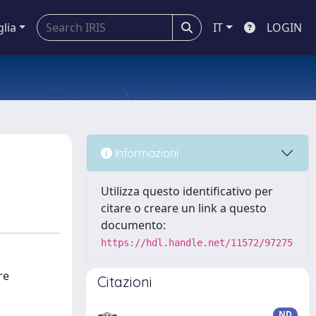
glia
IT
LOGIN
Informazioni
Utilizza questo identificativo per
citare o creare un link a questo
documento:
https://hdl.handle.net/11572/97275
re
Citazioni
ND