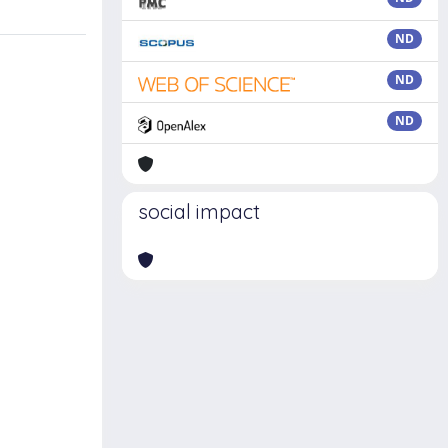
ND
ND
ND
social impact