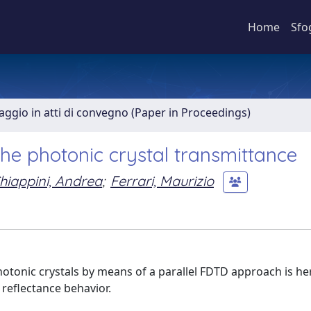
Home
Sfo
aggio in atti di convegno (Paper in Proceedings)
he photonic crystal transmittance
hiappini, Andrea
;
Ferrari, Maurizio
otonic crystals by means of a parallel FDTD approach is he
 reflectance behavior.