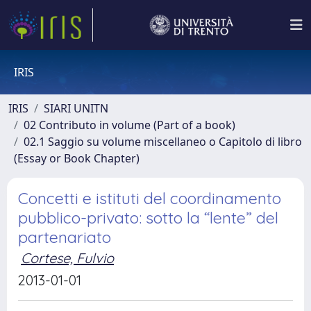
IRIS
IRIS
SIARI UNITN
02 Contributo in volume (Part of a book)
02.1 Saggio su volume miscellaneo o Capitolo di libro
(Essay or Book Chapter)
Concetti e istituti del coordinamento
pubblico-privato: sotto la “lente” del
partenariato
Cortese, Fulvio
2013-01-01