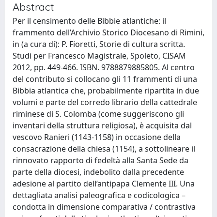
Abstract
Per il censimento delle Bibbie atlantiche: il
frammento dell’Archivio Storico Diocesano di Rimini,
in (a cura di): P. Fioretti, Storie di cultura scritta.
Studi per Francesco Magistrale, Spoleto, CISAM
2012, pp. 449-466. ISBN. 9788879885805. Al centro
del contributo si collocano gli 11 frammenti di una
Bibbia atlantica che, probabilmente ripartita in due
volumi e parte del corredo librario della cattedrale
riminese di S. Colomba (come suggeriscono gli
inventari della struttura religiosa), è acquisita dal
vescovo Ranieri (1143-1158) in occasione della
consacrazione della chiesa (1154), a sottolineare il
rinnovato rapporto di fedeltà alla Santa Sede da
parte della diocesi, indebolito dalla precedente
adesione al partito dell’antipapa Clemente III. Una
dettagliata analisi paleografica e codicologica –
condotta in dimensione comparativa / contrastiva