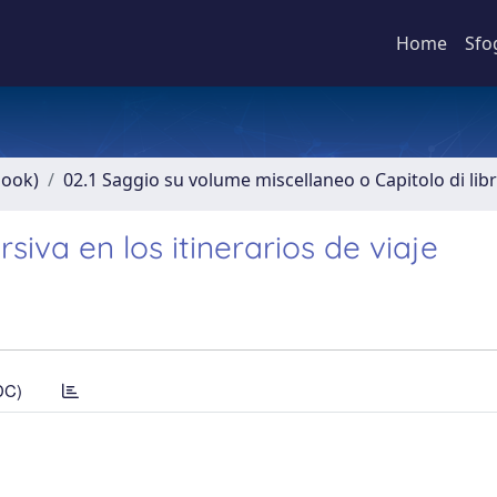
Home
Sfo
book)
02.1 Saggio su volume miscellaneo o Capitolo di lib
siva en los itinerarios de viaje
DC)