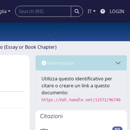
glia
IT
LOGIN
ro (Essay or Book Chapter)
Informazioni
Utilizza questo identificativo per
citare o creare un link a questo
documento:
https://hdl.handle.net/11572/96740
Citazioni
ND