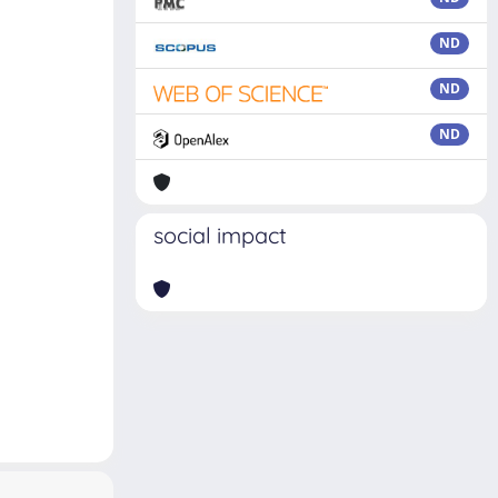
ND
ND
ND
social impact