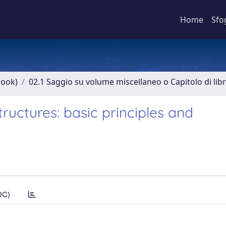
Home
Sfo
book)
02.1 Saggio su volume miscellaneo o Capitolo di lib
ructures: basic principles and
DC)