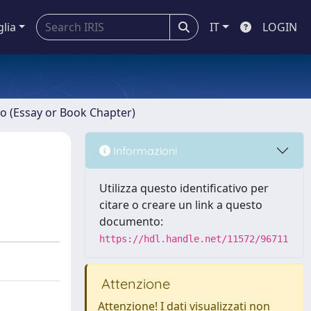
glia
IT
LOGIN
ro (Essay or Book Chapter)
Informazioni
Utilizza questo identificativo per
citare o creare un link a questo
documento:
https://hdl.handle.net/11572/96711
Attenzione
Attenzione! I dati visualizzati non