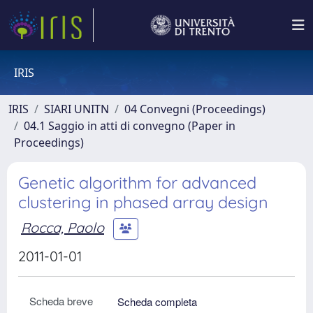
IRIS
IRIS
SIARI UNITN
04 Convegni (Proceedings)
04.1 Saggio in atti di convegno (Paper in
Proceedings)
Genetic algorithm for advanced
clustering in phased array design
Rocca, Paolo
2011-01-01
Scheda breve
Scheda completa