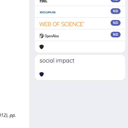
ND
ND
ND
social impact
12), pp.