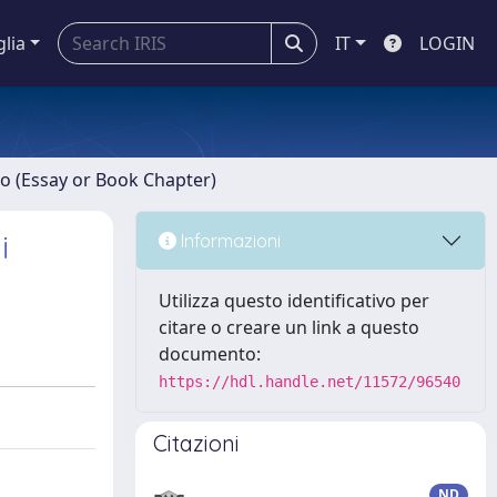
glia
IT
LOGIN
ro (Essay or Book Chapter)
i
Informazioni
Utilizza questo identificativo per
citare o creare un link a questo
documento:
https://hdl.handle.net/11572/96540
Citazioni
ND