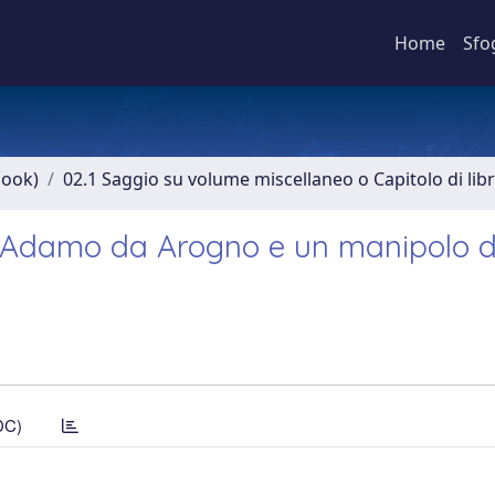
Home
Sfo
book)
02.1 Saggio su volume miscellaneo o Capitolo di lib
r: Adamo da Arogno e un manipolo d
DC)