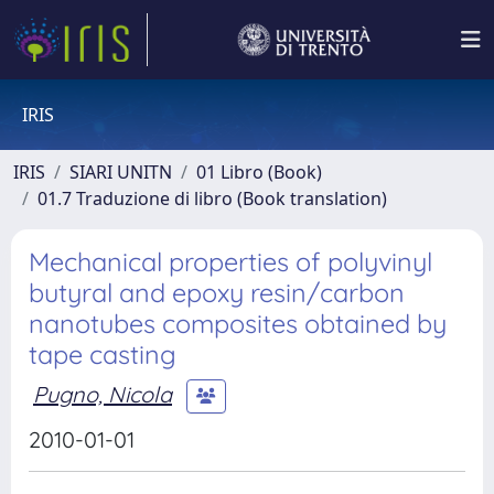
IRIS
IRIS
SIARI UNITN
01 Libro (Book)
01.7 Traduzione di libro (Book translation)
Mechanical properties of polyvinyl
butyral and epoxy resin/carbon
nanotubes composites obtained by
tape casting
Pugno, Nicola
2010-01-01