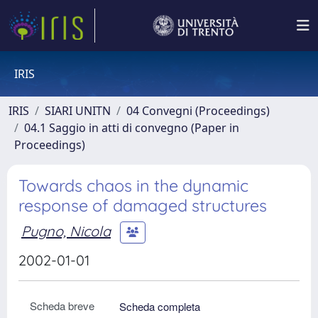
IRIS
IRIS
SIARI UNITN
04 Convegni (Proceedings)
04.1 Saggio in atti di convegno (Paper in
Proceedings)
Towards chaos in the dynamic
response of damaged structures
Pugno, Nicola
2002-01-01
Scheda breve
Scheda completa