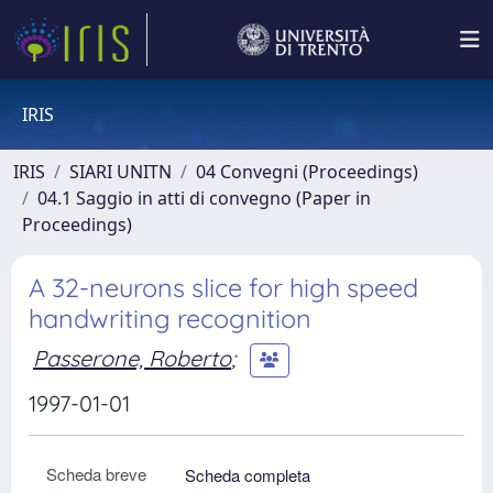
IRIS
IRIS
SIARI UNITN
04 Convegni (Proceedings)
04.1 Saggio in atti di convegno (Paper in
Proceedings)
A 32-neurons slice for high speed
handwriting recognition
Passerone, Roberto
;
1997-01-01
Scheda breve
Scheda completa