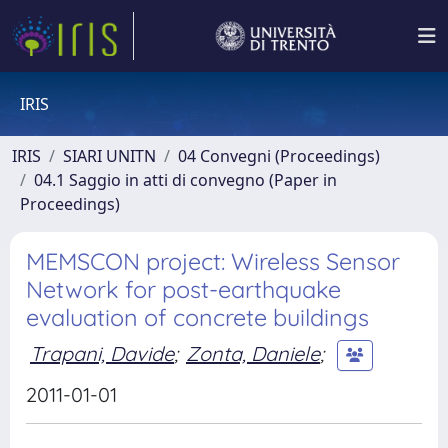
IRIS
IRIS
SIARI UNITN
04 Convegni (Proceedings)
04.1 Saggio in atti di convegno (Paper in
Proceedings)
MEMSCON project: Wireless Sensor
Network for post-earthquake
evaluation of concrete buildings
Trapani, Davide
;
Zonta, Daniele
;
2011-01-01