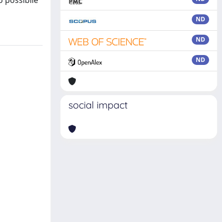
o possibile
ND
ND
ND
social impact