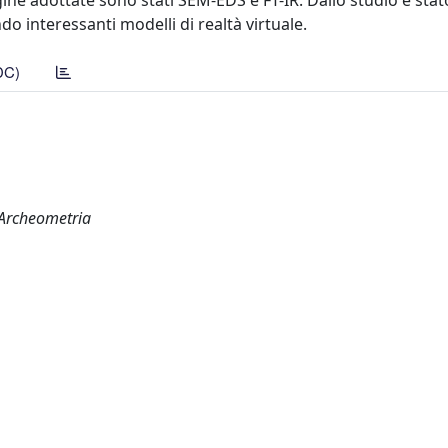
agine adottate sono stati SEM-EDS e FT-IR. Dallo studio è stat
ando interessanti modelli di realtà virtuale.
DC)
i Archeometria