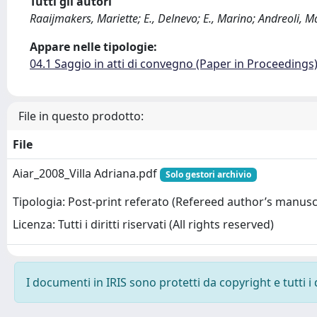
Tutti gli autori
Raaijmakers, Mariette; E., Delnevo; E., Marino; Andreoli, M
Appare nelle tipologie:
04.1 Saggio in atti di convegno (Paper in Proceedings
File in questo prodotto:
File
Aiar_2008_Villa Adriana.pdf
Solo gestori archivio
Tipologia: Post-print referato (Refereed author’s manusc
Licenza: Tutti i diritti riservati (All rights reserved)
I documenti in IRIS sono protetti da copyright e tutti i 