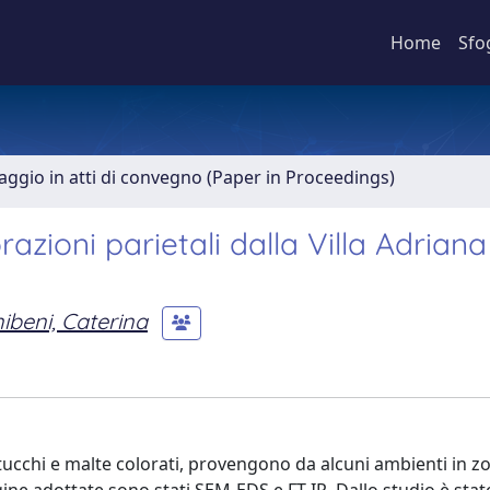
Home
Sfo
aggio in atti di convegno (Paper in Proceedings)
zioni parietali dalla Villa Adriana
ibeni, Caterina
, stucchi e malte colorati, provengono da alcuni ambienti in z