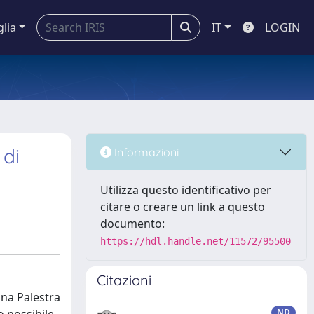
glia
IT
LOGIN
 di
Informazioni
Utilizza questo identificativo per
citare o creare un link a questo
documento:
https://hdl.handle.net/11572/95500
Citazioni
ona Palestra
ND