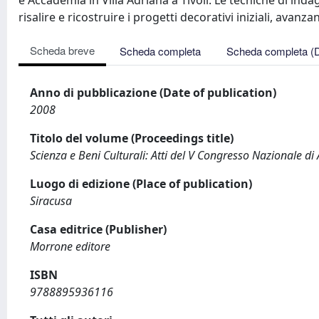
e Accademia in Villa Adriana a Tivoli. Le tecniche di ind
risalire e ricostruire i progetti decorativi iniziali, avanz
Scheda breve
Scheda completa
Scheda completa (
Anno di pubblicazione (Date of publication)
2008
Titolo del volume (Proceedings title)
Scienza e Beni Culturali: Atti del V Congresso Nazionale d
Luogo di edizione (Place of publication)
Siracusa
Casa editrice (Publisher)
Morrone editore
ISBN
9788895936116