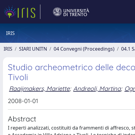
IRIS
IRIS
SIARI UNITN
04 Convegni (Proceedings)
04.1 S
Studio archeometrico delle decora
Tivoli
Raaijmakers, Mariette
;
Andreoli, Martina
;
Ogn
2008-01-01
Abstract
I reperti analizzati, costituiti da frammenti di affresco