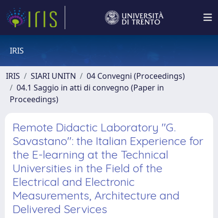
IRIS
IRIS
SIARI UNITN
04 Convegni (Proceedings)
04.1 Saggio in atti di convegno (Paper in
Proceedings)
Remote Didactic Laboratory "G.
Savastano": the Italian Experience for
the E-learning at the Technical
Universities in the Field of the
Electrical and Electronic
Measurements, Architecture and
Delivered Services