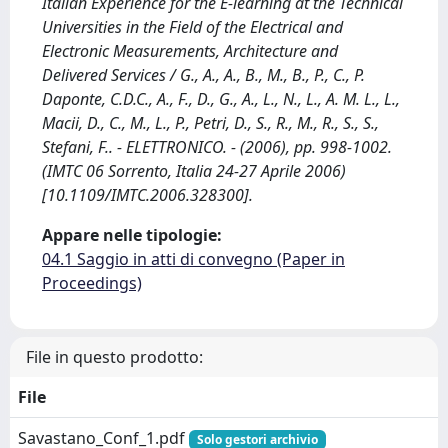
Italian Experience for the E-learning at the Technical
Universities in the Field of the Electrical and
Electronic Measurements, Architecture and
Delivered Services / G., A., A., B., M., B., P., C., P.
Daponte, C.D.C., A., F., D., G., A., L., N., L., A. M. L., L.,
Macii, D., C., M., L., P., Petri, D., S., R., M., R., S., S.,
Stefani, F.. - ELETTRONICO. - (2006), pp. 998-1002.
(IMTC 06 Sorrento, Italia 24-27 Aprile 2006)
[10.1109/IMTC.2006.328300].
Appare nelle tipologie:
04.1 Saggio in atti di convegno (Paper in
Proceedings)
File in questo prodotto:
File
Savastano_Conf_1.pdf
Solo gestori archivio