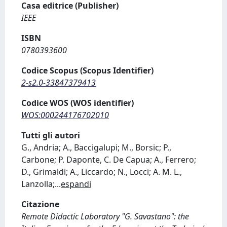
Casa editrice (Publisher)
IEEE
ISBN
0780393600
Codice Scopus (Scopus Identifier)
2-s2.0-33847379413
Codice WOS (WOS identifier)
WOS:000244176702010
Tutti gli autori
G., Andria; A., Baccigalupi; M., Borsic; P.,
Carbone; P. Daponte, C. De Capua; A., Ferrero;
D., Grimaldi; A., Liccardo; N., Locci; A. M. L.,
Lanzolla;
...
espandi
Citazione
Remote Didactic Laboratory "G. Savastano": the