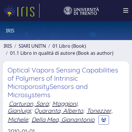
IRIS
IRIS
SIARI UNITN
01 Libro (Book)
01.1 Libro in qualità di autore (Book as author)
Optical Vapors Sensing Capabilities
of Polymers of Intrinsic
MicroporositySensors and
Microsystems
Carturan, Sara
;
Maggioni,
Gianluigi
;
Quaranta, Alberto
;
Tonezzer,
Michele
;
Della Mea, Gianantonio
2010-01-01