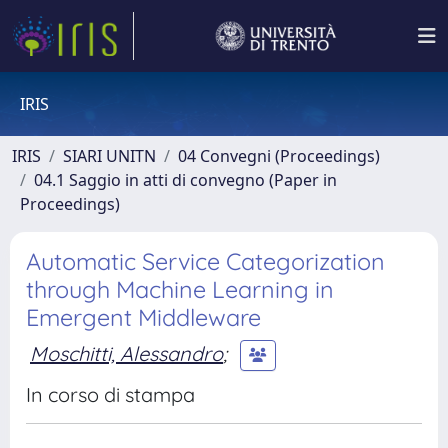
IRIS
IRIS
SIARI UNITN
04 Convegni (Proceedings)
04.1 Saggio in atti di convegno (Paper in
Proceedings)
Automatic Service Categorization
through Machine Learning in
Emergent Middleware
Moschitti, Alessandro
;
In corso di stampa