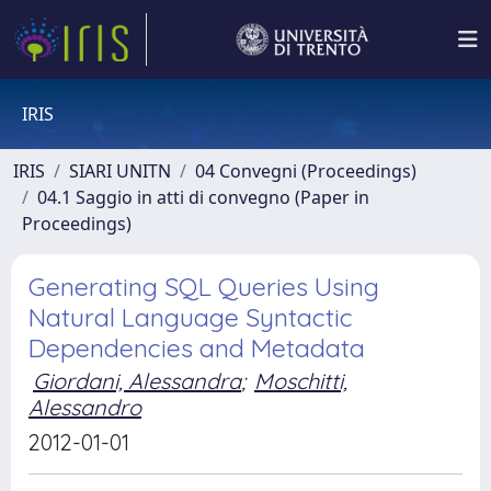
IRIS
IRIS
SIARI UNITN
04 Convegni (Proceedings)
04.1 Saggio in atti di convegno (Paper in
Proceedings)
Generating SQL Queries Using
Natural Language Syntactic
Dependencies and Metadata
Giordani, Alessandra
;
Moschitti,
Alessandro
2012-01-01