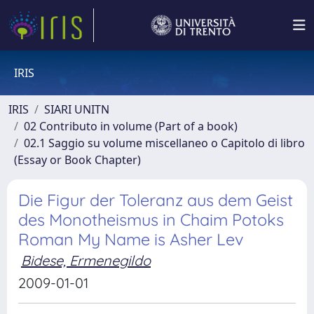
IRIS
IRIS
SIARI UNITN
02 Contributo in volume (Part of a book)
02.1 Saggio su volume miscellaneo o Capitolo di libro
(Essay or Book Chapter)
Die Figur der Toleranz aus dem Geist
des Monotheismus in Chaim Potoks
Roman My Name is Asher Lev
Bidese, Ermenegildo
2009-01-01