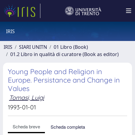
IRIS
IRIS
SIARI UNITN
01 Libro (Book)
01.2 Libro in qualità di curatore (Book as editor)
Young People and Religion in
Europe. Persistance and Change in
Values
Tomasi, Luigi
1993-01-01
Scheda breve
Scheda completa