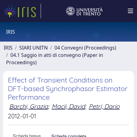
IRIS
IRIS
SIARI UNITN
04 Convegni (Proceedings)
04.1 Saggio in atti di convegno (Paper in
Proceedings)
Effect of Transient Conditions on
DFT-based Synchrophasor Estimator
Performance
Barchi, Grazia
;
Macii, David
;
Petri, Dario
2012-01-01
Scheda breve
Scheda completa