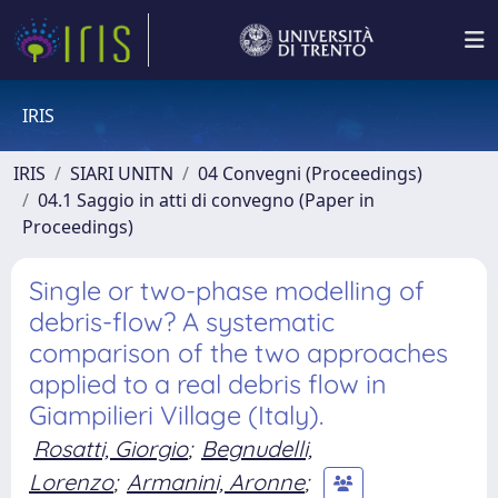
IRIS
IRIS
SIARI UNITN
04 Convegni (Proceedings)
04.1 Saggio in atti di convegno (Paper in
Proceedings)
Single or two-phase modelling of
debris-flow? A systematic
comparison of the two approaches
applied to a real debris flow in
Giampilieri Village (Italy).
Rosatti, Giorgio
;
Begnudelli,
Lorenzo
;
Armanini, Aronne
;