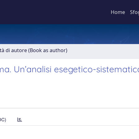
Home
Sfo
ità di autore (Book as author)
a. Un’analisi esegetico-sistematic
DC)