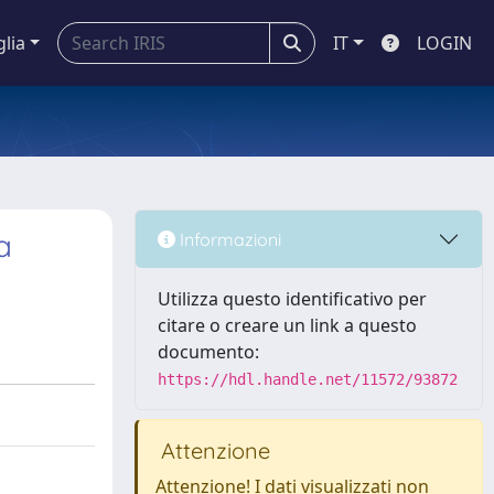
glia
IT
LOGIN
a
Informazioni
Utilizza questo identificativo per
citare o creare un link a questo
documento:
https://hdl.handle.net/11572/93872
Attenzione
Attenzione! I dati visualizzati non