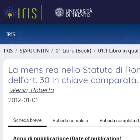
IRIS
IRIS
SIARI UNITN
01 Libro (Book)
01.1 Libro in qual
La mens rea nello Statuto di Rom
dell’art. 30 in chiave comparata.
Wenin, Roberto
2012-01-01
Scheda breve
Scheda completa
Scheda completa (
Anno di pubblicazione (Date of publication)