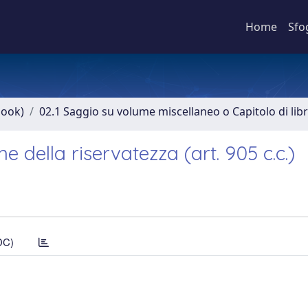
Home
Sfo
book)
02.1 Saggio su volume miscellaneo o Capitolo di lib
e della riservatezza (art. 905 c.c.)
DC)