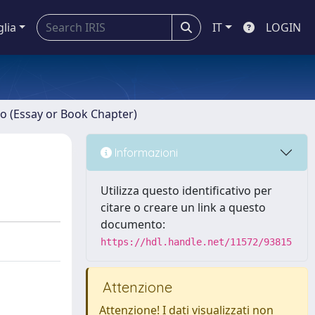
glia
IT
LOGIN
ro (Essay or Book Chapter)
Informazioni
Utilizza questo identificativo per
citare o creare un link a questo
documento:
https://hdl.handle.net/11572/93815
Attenzione
Attenzione! I dati visualizzati non