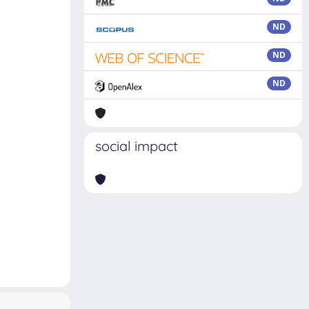
ND
ND
ND
social impact