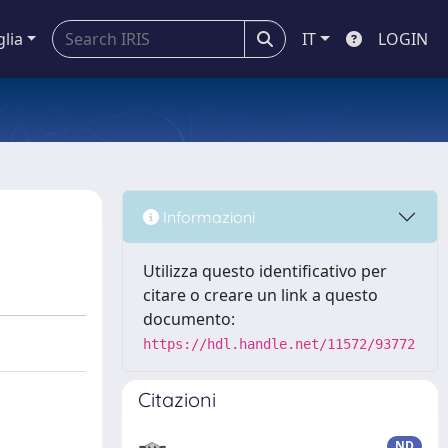
glia
IT
LOGIN
Informazioni
Utilizza questo identificativo per
citare o creare un link a questo
documento:
https://hdl.handle.net/11572/93772
Citazioni
ND