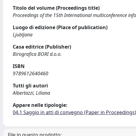
Titolo del volume (Proceedings title)
Proceedings of the 15th International multiconference inf
Luogo di edizione (Place of publication)
Ljubljana
Casa editrice (Publisher)
Birografica BORI d.o.o.
ISBN
9789612640460
Tutti gli autori
Albertazzi, Liliana
Appare nelle tipologie:
04.1 Saggio in atti di convegno (Paper in Proceedings
File in questo prodotto: