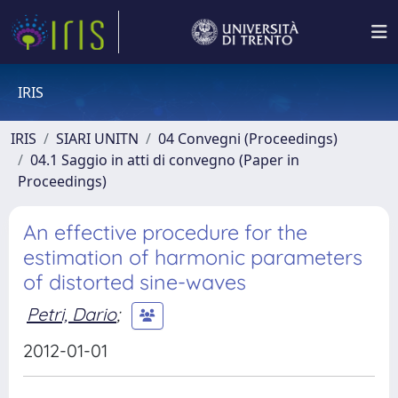
IRIS
IRIS
SIARI UNITN
04 Convegni (Proceedings)
04.1 Saggio in atti di convegno (Paper in
Proceedings)
An effective procedure for the
estimation of harmonic parameters
of distorted sine-waves
Petri, Dario
;
2012-01-01