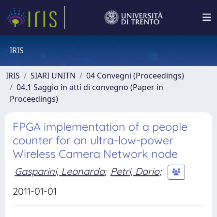
IRIS
IRIS
SIARI UNITN
04 Convegni (Proceedings)
04.1 Saggio in atti di convegno (Paper in
Proceedings)
FPGA implementation of a people
counter for an ultra-low-power
Wireless Camera Network node
Gasparini, Leonardo
;
Petri, Dario
;
2011-01-01