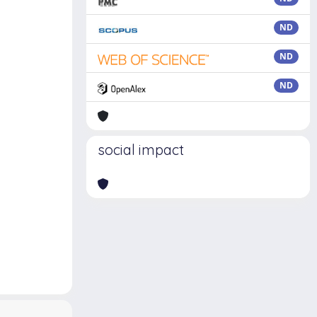
ND
ND
ND
social impact