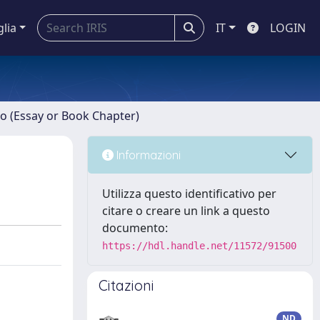
glia
IT
LOGIN
ro (Essay or Book Chapter)
Informazioni
Utilizza questo identificativo per
citare o creare un link a questo
documento:
https://hdl.handle.net/11572/91500
Citazioni
ND