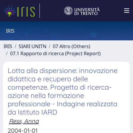
IRIS
IRIS
SIARI UNITN
07 Altro (Others)
07.1 Rapporto di ricerca (Project Report)
Lotta alla dispersione: innovazione
didattica e recupero delle
competenze. Progetto di ricerca-
azione nella formazione
professionale - Indagine realizzata
da Istituto IARD
Ress, Anna
2004-01-01